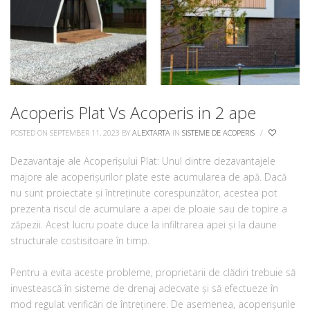
Acoperis Plat Vs Acoperis in 2 ape
POSTED ON SEPTEMBER 11, 2023
BY
ALEXTARTA
IN
SISTEME DE ACOPERIS
/
Dezavantaje ale Acoperișului Plat: Unul dintre dezavantajele
majore ale acoperișurilor plate este acumularea de apă. Dacă
nu sunt proiectate și întreținute corespunzător, acestea pot
prezenta riscul de acumulare a apei de ploaie sau de topire a
zăpezii. Acest lucru poate duce la infiltrarea apei și la daune
structurale costisitoare în timp.
Pentru a evita aceste probleme, proprietarii de clădiri trebuie să
investească în sisteme de drenaj adecvate și să efectueze în
mod regulat verificări de întreținere. De asemenea, acoperișurile