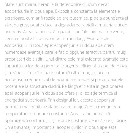
plate sunt mai vulnerabile la deteriorare și uzură decât
acoperișurile în două ape. Expoziția constantă la elementele
exterioare, cum ar fi razele solare puternice, ploaia abundentă și
zăpada grea, poate duce la degradarea rapidă a materialului de
acoperiș. Aceasta necesită reparații sau înlocuiri mai frecvente,
ceea ce poate fi costisitor pe termen lung. Avantaje ale
Acoperișului în Două Ape: Acoperișurile în două ape oferă
numeroase avantaje care le fac o opțiune atractivă pentru mulți
proprietari de clădiri. Unul dintre cele mai evidente avantaje este
capacitatea lor de a permite scurgerea eficientă a apei de ploaie
și a zăpezii. Cu o înclinare naturală către margini, aceste
acoperișuri reduc riscul de acumulare a apei și previn daunele
potențiale la structura clădirii. Pe lângă eficiența în gestionarea
apei, acoperișurile în două ape oferă și o izolație termică și
energetică superioară. Prin designul lor, aceste acoperișuri
permit o mai bună circulație a aerului, ajutând la menținerea
temperaturii interioare constante. Aceasta nu numai că
optimizează confortul, ci și reduce costurile de încălzire și răcire.
Un alt avantaj important al acoperișurilor în două ape este