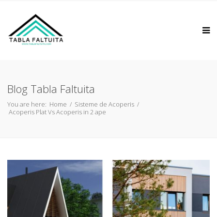
Blog Tabla Faltuita
You are here:
Home
/
Sisteme de Acoperis
/
Acoperis Plat Vs Acoperis in 2 ape