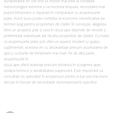
durabilitatea lor. Ele tind să reziste mai bine la condițiile
meteorologice extreme și la trecerea timpului, necesitând mai
puțină întreținere și reparații în comparație cu acoperișurile
plate. Acest lucru poate contribui la economii semnificative pe
termen lung pentru proprietarii de clădiri. În concluzie, alegerea
între un acoperiș plat și unul în două ape depinde de nevoile și
preferințele individuale ale fiecărui proprietar de clădire. Cu toate
că acoperișurile plate pot oferi un aspect modern și spațiu
suplimentar, acestea vin cu dezavantaje precum acumularea de
apă și costurile de întreținere mai mari. Pe de altă parte,
acoperișurile în
două ape oferă avantaje precum eficiența în scurgerea apei,
izolația termică și durabilitatea superioară. Este important să
consultați un specialist în acoperișuri pentru a lua cea mai bună
decizie în funcție de necesitățile dumneavoastră specifice