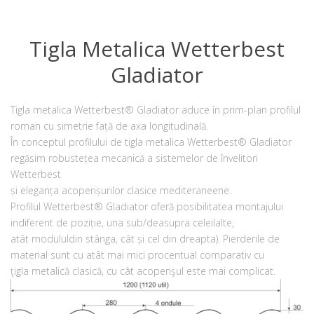
Tigla Metalica Wetterbest
Gladiator
Tigla metalica Wetterbest® Gladiator aduce în prim-plan profilul
roman cu simetrie față de axa longitudinală.
În conceptul profilului de tigla metalica Wetterbest® Gladiator
regăsim robustețea mecanică a sistemelor de învelitori
Wetterbest
și eleganța acoperișurilor clasice mediteraneene.
Profilul Wetterbest® Gladiator oferă posibilitatea montajului
indiferent de poziție, una sub/deasupra celeilalte,
atât modululdin stânga, cât și cel din dreapta). Pierderile de
material sunt cu atât mai mici procentual comparativ cu
ţigla metalică clasică, cu cât acoperişul este mai complicat.