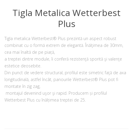
Tigla Metalica Wetterbest
Plus
Tigla metalica Wetterbest® Plus prezintă un aspect robust
combinat cu o formă extrem de elegantă. Înălţimea de 30mm,
cea mai înaltă de pe piață,
a treptei dintre module, îi conferă rezistenţă sporită şi valenţe
estetice deosebite.
Din punct de vedere structural, profilul este simetric faţă de axa
longitudinală, astfel încât, panourile Wetterbest® Plus pot fi
montate în zig zag,
montajul devenind uşor şi rapid. Producem și profilul
Wetterbest Plus cu înălțimea treptei de 25.