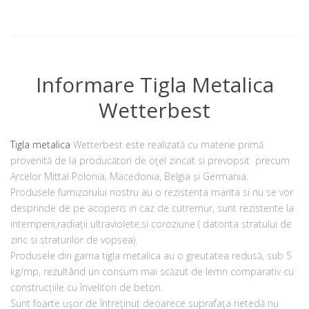
Informare Tigla Metalica
Wetterbest
Tigla metalica
Wetterbest este realizată cu materie primă
provenită de la producători de oţel zincat si prevopsit precum
Arcelor Mittal Polonia, Macedonia, Belgia și Germania.
Produsele furnizorului nostru au o rezistenta marita si nu se vor
desprinde de pe acoperis in caz de cutremur, sunt rezistente la
intemperii,radiaţii ultraviolete,si coroziune ( datorita stratului de
zinc si straturilor de vopsea).
Produsele din gama tigla metalica au o greutatea redusă, sub 5
kg/mp, rezultând un consum mai scăzut de lemn comparativ cu
construcțiile cu învelitori de beton.
Sunt foarte uşor de întreţinut deoarece suprafaţa netedă nu