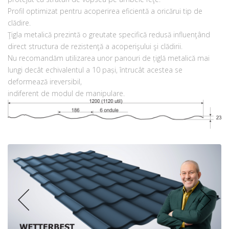
Profil optimizat pentru acoperirea eficientă a oricărui tip de
clădire.
Ţigla metalică prezintă o greutate specifică redusă influenţând
direct structura de rezistenţă a acoperişului şi clădirii.
Nu recomandăm utilizarea unor panouri de țiglă metalică mai
lungi decât echivalentul a 10 pași, întrucât acestea se
deformează ireversibil,
indiferent de modul de manipulare.