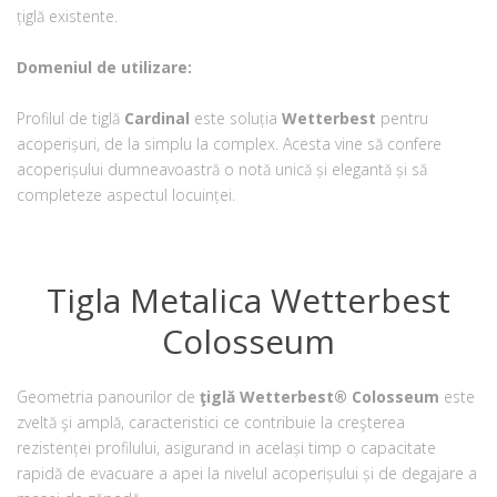
țiglă existente.
Domeniul de utilizare:
Profilul de tiglă
Cardinal
este soluția
Wetterbest
pentru
acoperișuri, de la simplu la complex. Acesta vine să confere
acoperișului dumneavoastră o notă unică și elegantă și să
completeze aspectul locuinței.
Tigla Metalica Wetterbest
Colosseum
Geometria panourilor de
ţiglă Wetterbest® Colosseum
este
zveltă şi amplă, caracteristici ce contribuie la creşterea
rezistenței profilului, asigurand in același timp o capacitate
rapidă de evacuare a apei la nivelul acoperișului și de degajare a