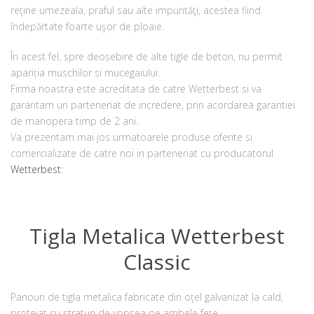
reţine umezeala, praful sau alte impurităţi, acestea fiind
îndepărtate foarte uşor de ploaie.
În acest fel, spre deosebire de alte tigle de beton, nu permit
apariția muschilor si mucegaiului.
Firma noastra este acreditata de catre Wetterbest si va
garantam un parteneriat de incredere, prin acordarea garantiei
de manopera timp de 2 ani.
Va prezentam mai jos urmatoarele produse oferite si
comercializate de catre noi in parteneriat cu producatorul
Wetterbest
:
Tigla Metalica Wetterbest
Classic
Panouri de tigla metalica fabricate din oţel galvanizat la cald,
protejat cu straturi de vopsea pe ambele feţe.