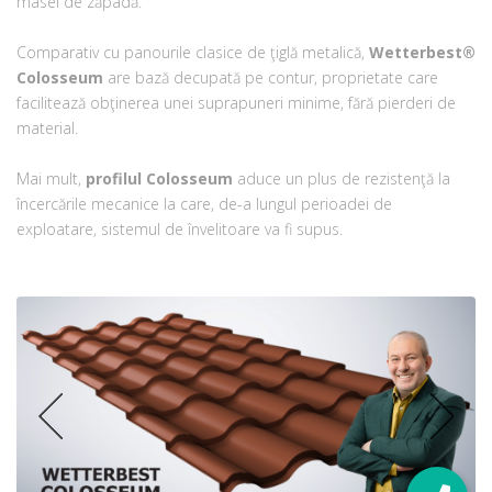
masei de zăpadă.
Comparativ cu panourile clasice de ţiglă metalică,
Wetterbest®
Colosseum
are bază decupată pe contur, proprietate care
facilitează obţinerea unei suprapuneri minime, fără pierderi de
material.
Mai mult,
profilul Colosseum
aduce un plus de rezistenţă la
încercările mecanice la care, de-a lungul perioadei de
exploatare, sistemul de învelitoare va fi supus.