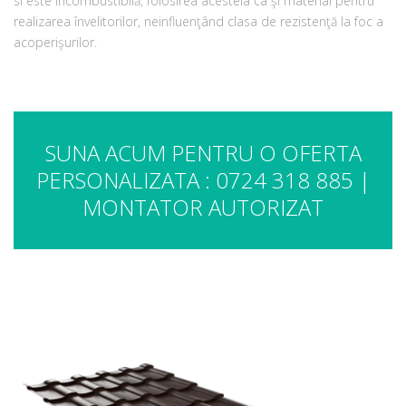
si este incombustibilă, folosirea acesteia ca şi material pentru
realizarea învelitorilor, neinfluenţând clasa de rezistenţă la foc a
acoperişurilor.
SUNA ACUM PENTRU O OFERTA
PERSONALIZATA : 0724 318 885 |
MONTATOR AUTORIZAT