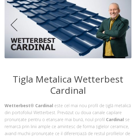
Tigla Metalica Wetterbest
Cardinal
Wetterbest® Cardinal
este cel mai nou profil de țiglă metalică
din portofoliul Wetterbest. Prevăzut cu doua canale capilare
pronunțate pentru o etanșare mai bună, noul profil
Cardinal
se
remarcă prin linii ample ce amintesc de forma țiglelor ceramice,
avand muchii pronunțate ce il diferențiază de restul profilelor de