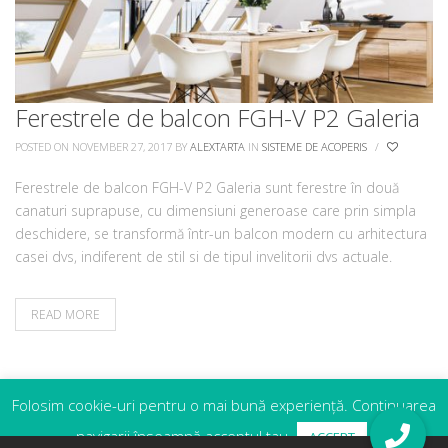
Ferestrele de balcon FGH-V P2 Galeria
POSTED ON NOVEMBER 27, 2017
BY
ALEXTARTA
IN
SISTEME DE ACOPERIS
/
Ferestrele de balcon FGH-V P2 Galeria sunt ferestre în două
canaturi suprapuse, cu dimensiuni generoase care prin simpla
deschidere, se transformă într-un balcon modern cu arhitectura
casei dvs, indiferent de stil si de tipul invelitorii dvs actuale.
READ MORE
Folosim cookie-uri pentru o mai bună experiență. Continuarea
navigarii înseamnă acceptul tau.
ACCEPT